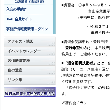
定期講習（法定講習）
■講習会 〇令和２年９月１７日（
入会の手続き
富山産業展示館（
（午前中に、既存住宅状
TaAF会員サイト
〇令和２年１１月２６日
事務所情報更新用ログイン
事務所協会会議
アクセス・地図
■講習会受講申込・登録申請
登録希望の方
は、本日以降
イベントカレンダー
務局まで、ご連絡ください。
苦情解決業務
■
「適合証明技術者」とは
、
融資（リ・ユース住宅）及び
住の遺産
現地調査で融資希望物件が住
リンク集
う技術者資格です。
「適合証明技術者」の登録
す。
※講習会チラシ