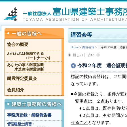
講習会等
協会の概要
Home
>
講習会等
>
令和２年度 適合
われわれは信頼できる
新しい
古い
パートナーです
令和２年度 適合証明
あなたの家の耐震診断
木造住宅耐震診断
標記の技術者登録は、２年間
耐震評定委員会
なっています。
会員紹介
■今回の登録より、条件が変
変更点は、２点あります。
♦１点目は、
既存住宅状
事務所登録・業務報告書
♦２点目は、有効期間が３
せること
となります。
管理建築士講習・