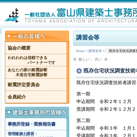
講習会等
協会の概要
Home
>
講習会等
>
既存住宅状況調査
われわれは信頼できる
新しい
古い
パートナーです
既存住宅状況調査技術
あなたの家の耐震診断
木造住宅耐震診断
既存住宅状況調査技術者講習
耐震評定委員会
第一期
会員紹介
申込期間 令和２年１２月 
受講期間 令和２年１２月２
第二期
事務所登録・業務報告書
申込期間 令和３年 １月１
管理建築士講習・
受講期間 令和３年 ２月１