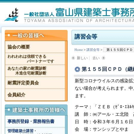
講習会等
協会の概要
Home
>
講習会等
>
第１５５回ＣＰＤ
われわれは信頼できる
新しい
古い
パートナーです
第１５５回ＣＰＤ（継
あなたの家の耐震診断
木造住宅耐震診断
新型コロナウイルスの感染拡
耐震評定委員会
ない場合が考えられます。中
会員紹介
ます。
テーマ：「ＺＥＢ（ｾﾞﾛ･ｴﾈﾙｷﾞ
講 師：㈱アール・エ北陸 
事務所登録・業務報告書
日 時：令和３年６月１６日
会 場：サンシップとやま 
管理建築士講習・