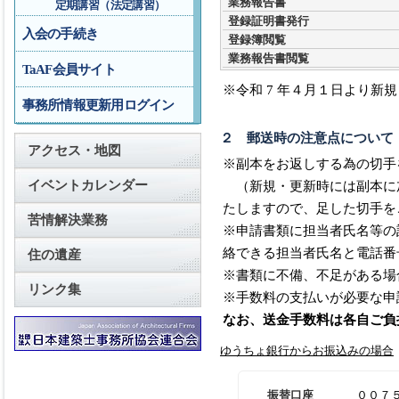
業務報告書
定期講習（法定講習）
登録証明書発行
入会の手続き
登録簿閲覧
業務報告書閲覧
TaAF会員サイト
※令和 7 年４月１日より新
事務所情報更新用ログイン
２ 郵送時の注意点について
アクセス・地図
※副本をお返しする為の切手
イベントカレンダー
（新規・更新時には副本に加
たしますので、足した切手を
苦情解決業務
※申請書類に担当者氏名等の
絡できる担当者氏名と電話番
住の遺産
※書類に不備、不足がある場
リンク集
※手数料の支払いが必要な申
なお、送金手数料は各自ご負
ゆうちょ銀行からお振込みの場合
振替口座
００７