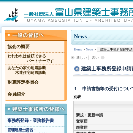
News
協会の概要
Home
>
News
>
建築士事務所登録申請
われわれは信頼できる
新しい
古い
パートナーです
建築士事務所登録申請
あなたの家の耐震診断
木造住宅耐震診断
耐震評定委員会
１ 申請書類等の受付につい
会員紹介
別表
新規・更新申請
事務所登録・業務報告書
変更届
廃業届
管理建築士講習・