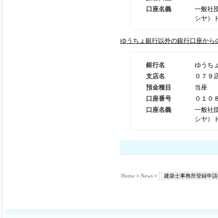
口座名義
一般社
シヤ）
ゆうちょ銀行以外の銀行口座から
銀行名
ゆうち
支店名
０７９
預金種目
当座
口座番号
０１０
口座名義
一般社
シヤ）
Home
>
News
>
建築士事務所登録申請