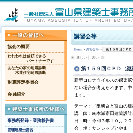
講習会等
協会の概要
Home
>
講習会等
>
第１５９回ＣＰＤ
われわれは信頼できる
新しい
古い
パートナーです
第１５９回ＣＰＤ（継
あなたの家の耐震診断
木造住宅耐震診断
新型コロナウイルスの感染拡
耐震評定委員会
ない場合が考えられます。中
会員紹介
ます。
テーマ：『隈研吾と富山の建
講 師：㈱本瀬齋田建築設計
事務所登録・業務報告書
日 時：令和３年１０月２０
会 場：サンシップとやま 
管理建築士講習・