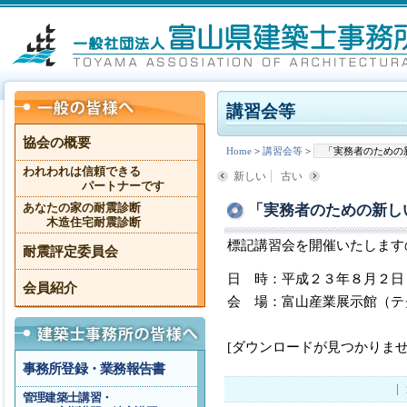
講習会等
協会の概要
Home
>
講習会等
>
「実務者のための
われわれは信頼できる
新しい
古い
パートナーです
「実務者のための新し
あなたの家の耐震診断
木造住宅耐震診断
標記講習会を開催いたします
耐震評定委員会
日 時：平成２３年８月２日
会員紹介
会 場：富山産業展示館（テ
[ダウンロードが見つかりませ
事務所登録・業務報告書
管理建築士講習・