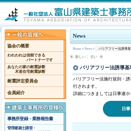
News
協会の概要
Home
>
News
>
バリアフリー法誘導基
われわれは信頼できる
新しい
古い
パートナーです
バリアフリー法誘導基
あなたの家の耐震診断
木造住宅耐震診断
バリアフリー法施行規則・誘
耐震評定委員会
行されます。
会員紹介
詳細につきましては日事連ホ
日事
事務所登録・業務報告書
管理建築士講習・