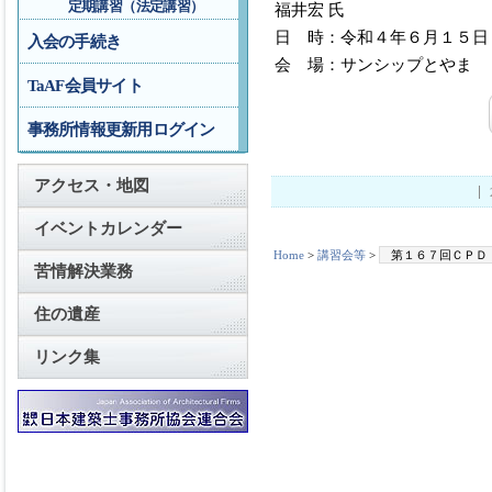
定期講習（法定講習）
福井宏 氏
日 時：令和４年６月１５日
入会の手続き
会 場：サンシップとやま 
TaAF会員サイト
事務所情報更新用ログイン
アクセス・地図
イベントカレンダー
Home
>
講習会等
>
第１６７回ＣＰＤ
苦情解決業務
住の遺産
リンク集