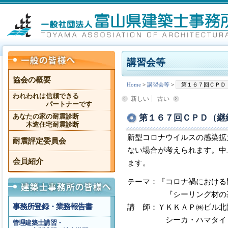
講習会等
協会の概要
Home
>
講習会等
>
第１６７回ＣＰＤ
われわれは信頼できる
新しい
古い
パートナーです
第１６７回ＣＰＤ（継
あなたの家の耐震診断
木造住宅耐震診断
新型コロナウイルスの感染拡
耐震評定委員会
ない場合が考えられます。中
会員紹介
ます。
テーマ：『コロナ禍における
『シーリング材の基
事務所登録・業務報告書
講 師：ＹＫＫＡＰ㈱ビル北
シーカ・ハマタイト㈱ハ
管理建築士講習・