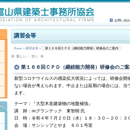
お問い合
講習会等
Home
>
講習会等
>
第１６８回ＣＰＤ（継続能力開発）研修会のご案内
新しい
古い
第１６８回ＣＰＤ（継続能力開発）研修会のご案
新型コロナウイルスの感染拡大状況によっては、研修会開
ない場合が考えられます。中止または延期の場合には、当
ます。
テーマ：『大型木造建築物の地盤補強』
講 師：㈱グランテック 東智樹 氏
日 時：令和４年７月２０日（水）１８：３０～２０：３
会 場：サンシップとやま ６０１号室