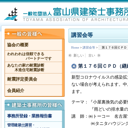
講習会等
協会の概要
Home
>
講習会等
>
第１７６回ＣＰＤ
われわれは信頼できる
新しい
古い
パートナーです
第１７６回ＣＰＤ（継
あなたの家の耐震診断
木造住宅耐震診断
新型コロナウイルスの感染拡
耐震評定委員会
ない場合が考えられます。中
会員紹介
ます。
テーマ：『小屋裏換気の必要
『雨どいの排水量の計
事務所登録・業務報告書
講 師：㈱トーコー 名古屋
㈱タニタハウジングウ
管理建築士講習・