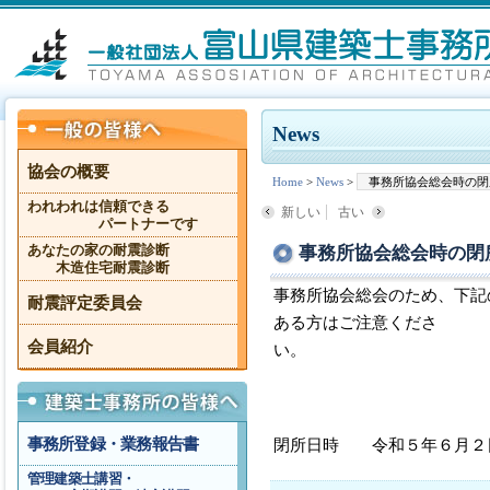
News
協会の概要
Home
>
News
>
事務所協会総会時の閉
われわれは信頼できる
新しい
古い
パートナーです
事務所協会総会時の閉
あなたの家の耐震診断
木造住宅耐震診断
事務所協会総会のため、下記
耐震評定委員会
ある方はご注意くださ
会員紹介
事務所登録・業務報告書
閉所日時 令和５年６月２
管理建築士講習・