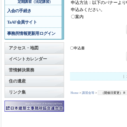
定期講習（法定講習）
申込方法：以下のバナーより申
申込みください。
入会の手続き
〇案内
TaAF会員サイト
事務所情報更新用ログイン
アクセス・地図
〇申込書
イベントカレンダー
苦情解決業務
住の遺産
リンク集
Home
>
講習会等
>
（開催日変更）Ｒ