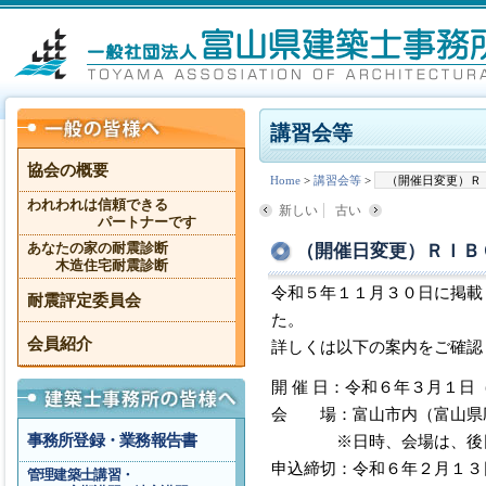
講習会等
協会の概要
Home
>
講習会等
>
（開催日変更）Ｒ
われわれは信頼できる
新しい
古い
パートナーです
（開催日変更）ＲＩＢ
あなたの家の耐震診断
木造住宅耐震診断
令和５年１１月３０日に掲載
耐震評定委員会
た。
会員紹介
詳しくは以下の案内をご確認
開 催 日：令和６年３月１日
会 場：富山市内（富山県
事務所登録・業務報告書
※日時、会場は、後日参
申込締切：令和６年２月１３
管理建築士講習・