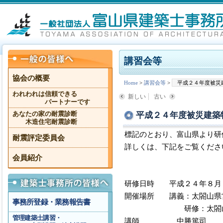
講習会等
協会の概要
Home
>
講習会等
>
平成２４年度被災
われわれは信頼できる
新しい
古い
パートナーです
平成２４年度被災建築
あなたの家の耐震診断
木造住宅耐震診断
標記のとおり、富山県より研
耐震評定委員会
詳しくは、下記をご覧くださ
会員紹介
研修日時 平成２４年８月
開催場所 講義：太閤山県
事務所登録・業務報告書
研修：太閤山県営
管理建築士講習・
講師 中勝篤司