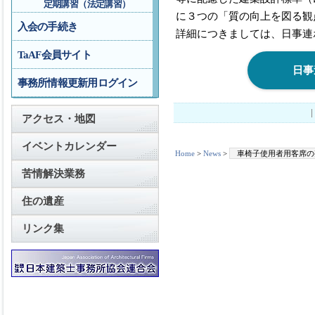
定期講習（法定講習）
に３つの「質の向上を図る観
入会の手続き
詳細につきましては、日事連
TaAF会員サイト
日事
事務所情報更新用ログイン
アクセス・地図
イベントカレンダー
Home
>
News
>
車椅子使用者用客席の
苦情解決業務
住の遺産
リンク集