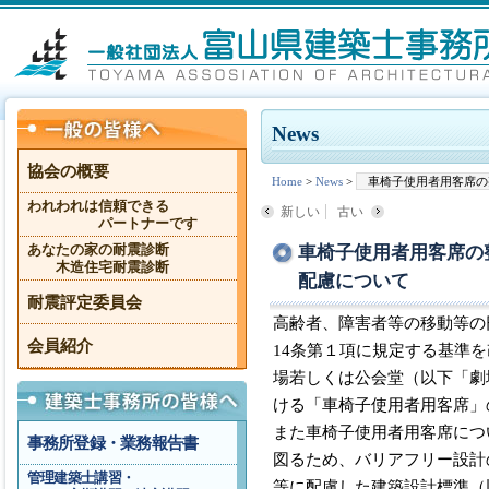
News
協会の概要
Home
>
News
>
車椅子使用者用客席の
われわれは信頼できる
新しい
古い
パートナーです
車椅子使用者用客席の
あなたの家の耐震診断
木造住宅耐震診断
配慮について
耐震評定委員会
高齢者、障害者等の移動等の円
会員紹介
14条第１項に規定する基準
場若しくは公会堂（以下「劇
ける「車椅子使用者用客席」
また車椅子使用者用客席につ
事務所登録・業務報告書
図るため、バリアフリー設計
管理建築士講習・
等に配慮した建築設計標準（