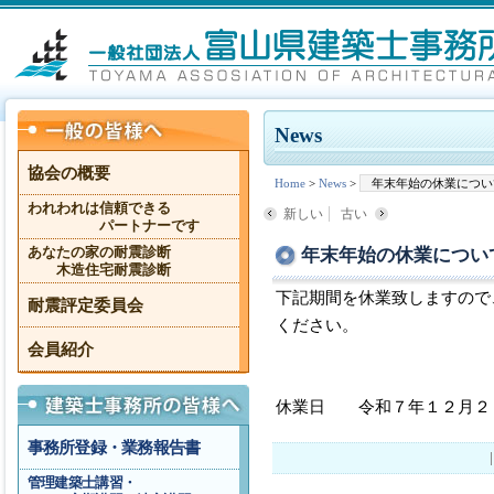
News
協会の概要
Home
>
News
>
年末年始の休業につい
われわれは信頼できる
新しい
古い
パートナーです
年末年始の休業につい
あなたの家の耐震診断
木造住宅耐震診断
下記期間を休業致しますので
耐震評定委員会
ください。
会員紹介
休業日 令和７年１２月２
事務所登録・業務報告書
管理建築士講習・