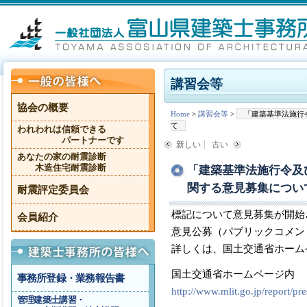
講習会等
協会の概要
Home
>
講習会等
>
「建築基準法施行
て
われわれは信頼できる
パートナーです
新しい
古い
あなたの家の耐震診断
木造住宅耐震診断
「建築基準法施行令及
関する意見募集につい
耐震評定委員会
標記について意見募集が開始
会員紹介
意見公募（パブリックコメン
詳しくは、国土交通省ホーム
国土交通省ホームページ内
事務所登録・業務報告書
http://www.mlit.go.jp/report/
管理建築士講習・