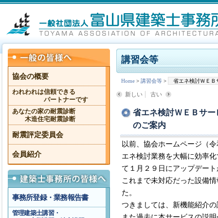
講習会等
協会の概要
Home
>
講習会等
>
省エネ検討ＷＥＢ
われわれは信頼できる
新しい
古い
パートナーです
省エネ検討ＷＥＢサービ
あなたの家の耐震診断
木造住宅耐震診断
のご案内
耐震評定委員会
以前、協会ホームページ（令
会員紹介
エネ検討業務を大幅に効率化
て１月２９日にアップデート
これまで未対応だった設備情
た。
事務所登録・業務報告書
つきましては、新機能紹介の
管理建築士講習・
また過去に本サービスの説明