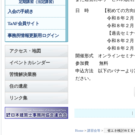
定期講習（法定講習）
日 時 【初めての方向
入会の手続き
令和８年２月１３日（
TaAF会員サイト
令和８年２月１７日（
【過去セミナー参加
事務所情報更新用ログイン
令和８年２月１３日
令和８年２月１９日
アクセス・地図
開催形式 オンラインセミナ
イベントカレンダー
参加費 無料
申込方法 以下のバナーより
苦情解決業務
ださい。
住の遺産
リンク集
Home
>
講習会等
>
省エネ検討ＷＥＢ