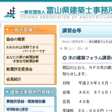
講習会等
協会の概要
Home
>
講習会等
>
木の建築フォラム
われわれは信頼できる
新しい
古い
パートナーです
木の建築フォラム講習
あなたの家の耐震診断
木造住宅耐震診断
標記のとおり、ＮＰＯ木の建
耐震評定委員会
知らせします。
会員紹介
日時 平成２５年１０月・
会場 ＡＧＣ ＳＴＵＤＩ
定員 ４０名
事務所登録・業務報告書
管理建築士講習・
受講料 ３０，０００円（一