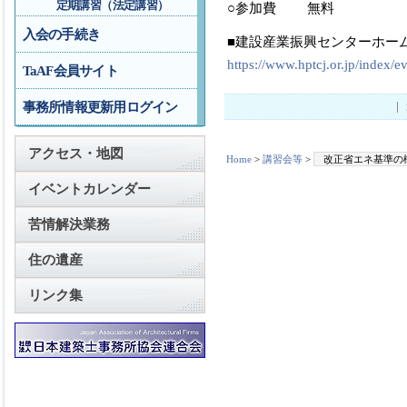
定期講習（法定講習）
○参加費 無料
入会の手続き
■建設産業振興センターホー
https://www.hptcj.or.jp/index/e
TaAF会員サイト
事務所情報更新用ログイン
アクセス・地図
Home
>
講習会等
>
改正省エネ基準の
イベントカレンダー
苦情解決業務
住の遺産
リンク集