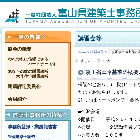
講習会等
協会の概要
Home
>
講習会等
>
改正省エネ基準の
われわれは信頼できる
新しい
古い
パートナーです
改正省エネ基準の概要
あなたの家の耐震診断
木造住宅耐震診断
標記のとおり、(一財)ヒー
耐震評定委員会
たのでお知らせします。
会員紹介
詳しくはヒートポンプ・蓄熱
■金沢会場
○開催日 平成２５年１０
事務所登録・業務報告書
○会場 金沢勤労者プ
○募集人数 １００名
管理建築士講習・