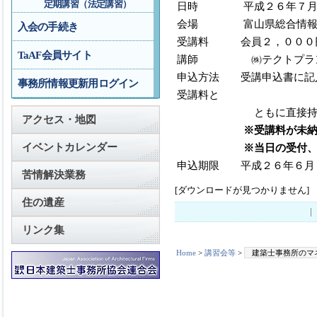
定期講習（法定講習）
日時 平成２６年７月３
会場 富山県総合情報
入会の手続き
受講料 会員２，０００円
TaAF会員サイト
講師 ㈱テクトプラン 
申込方法 受講申込書に記
事務所情報更新用ログイン
受講料と
ともに直接持
アクセス・地図
※受講料が未
イベントカレンダー
※当日の受付、受講料
申込期限 平成２６年６月
苦情解決業務
[ダウンロードが見つかりません]
住の遺産
リンク集
Home
>
講習会等
>
建築士事務所のマ