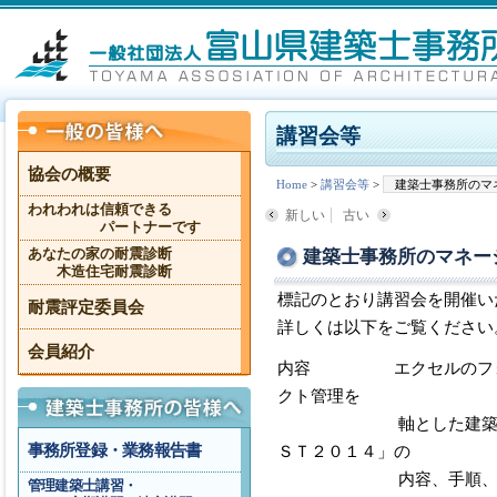
講習会等
協会の概要
Home
>
講習会等
>
建築士事務所のマ
われわれは信頼できる
新しい
古い
パートナーです
建築士事務所のマネー
あなたの家の耐震診断
木造住宅耐震診断
標記のとおり講習会を開催い
耐震評定委員会
詳しくは以下をご覧ください
会員紹介
内容 エクセルのフォー
クト管理を
軸とした建築士事務所
事務所登録・業務報告書
ＳＴ２０１４」の
内容、手順、操作方
管理建築士講習・