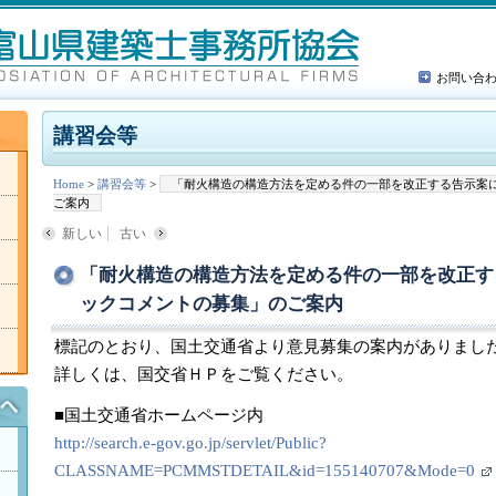
お問い合
講習会等
Home
>
講習会等
>
「耐火構造の構造方法を定める件の一部を改正する告示案
ご案内
新しい
古い
「耐火構造の構造方法を定める件の一部を改正す
ックコメントの募集」のご案内
標記のとおり、国土交通省より意見募集の案内がありまし
詳しくは、国交省ＨＰをご覧ください。
■国土交通省ホームページ内
http://search.e-gov.go.jp/servlet/Public?
CLASSNAME=PCMMSTDETAIL&id=155140707&Mode=0