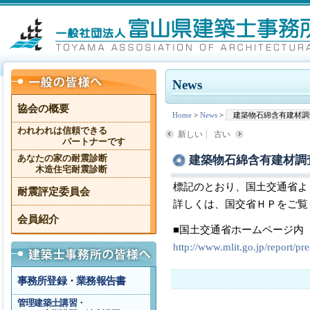
News
協会の概要
Home
>
News
>
建築物石綿含有建材調
われわれは信頼できる
新しい
古い
パートナーです
建築物石綿含有建材調
あなたの家の耐震診断
木造住宅耐震診断
標記のとおり、国土交通省よ
耐震評定委員会
詳しくは、国交省ＨＰをご覧
会員紹介
■国土交通省ホームページ内
http://www.mlit.go.jp/report/
事務所登録・業務報告書
管理建築士講習・