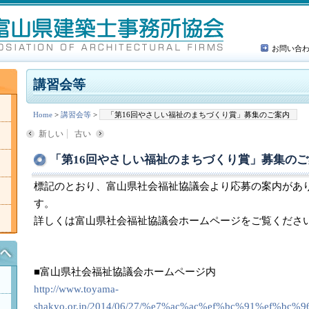
お問い合
講習会等
Home
>
講習会等
>
「第16回やさしい福祉のまちづくり賞」募集のご案内
新しい
古い
「第16回やさしい福祉のまちづくり賞」募集のご
標記のとおり、富山県社会福祉協議会より応募の案内があ
す。
詳しくは富山県社会福祉協議会ホームページをご覧くださ
■富山県社会福祉協議会ホームページ内
http://www.toyama-
shakyo.or.jp/2014/06/27/%e7%ac%ac%ef%bc%91%e