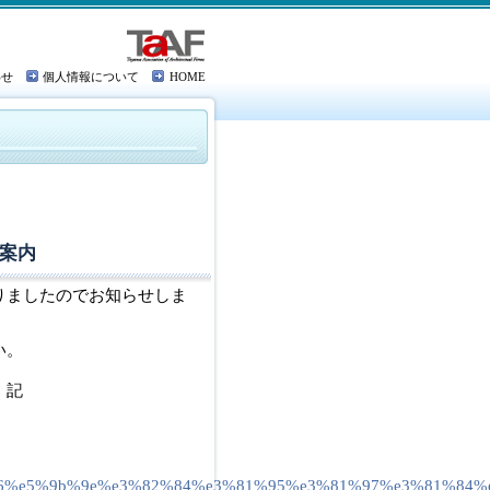
わせ
個人情報について
HOME
案内
りましたのでお知らせしま
い。
記
f%bc%96%e5%9b%9e%e3%82%84%e3%81%95%e3%81%97%e3%81