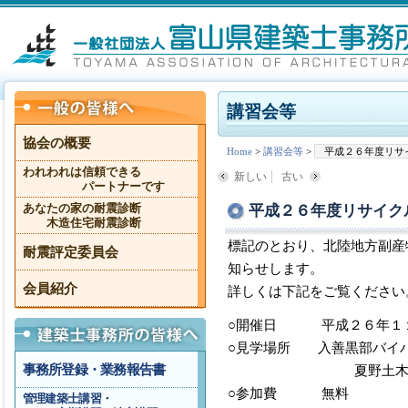
講習会等
協会の概要
Home
>
講習会等
>
平成２６年度リサ
われわれは信頼できる
新しい
古い
パートナーです
平成２６年度リサイク
あなたの家の耐震診断
木造住宅耐震診断
標記のとおり、北陸地方副産
耐震評定委員会
知らせします。
会員紹介
詳しくは下記をご覧ください
○開催日 平成２６年１１
○見学場所 入善黒部バイ
事務所登録・業務報告書
夏野土木工業(株)
○参加費 無料
管理建築士講習・