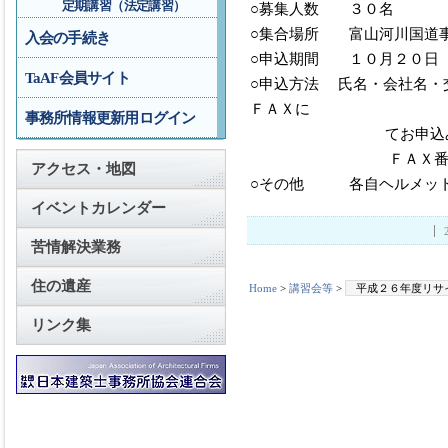
定期講習（法定講習）
○募集人数 ３０名
○集合場所 富山河川国道
入会の手続き
○申込期間 １０月２０日
TaAF会員サイト
○申込方法 氏名・会社名・
ＦＡＸに
事務所情報更新用ログイン
てお申込みく
ＦＡＸ番号 ０７
アクセス・地図
○その他 各自ヘルメッ
イベントカレンダー
苦情解決業務
住の遺産
Home
>
講習会等
>
平成２６年度リサ
リンク集