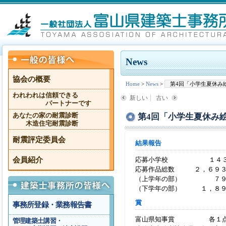
News
協会の概要
Home
>
News
>
第4回「小学生夏休み
われわれは信頼できる
新しい
古い
パートナーです
第4回「小学生夏休み
あなたの家の耐震診断
木造住宅耐震診断
耐震評定委員会
結果報告
会員紹介
応募小学校 １４３
応募作品総数 ２，６９３
（上学年の部） ７９
（下学年の部） １，８９
賞
事務所登録・業務報告書
富山県知事賞 各１
管理建築士講習・