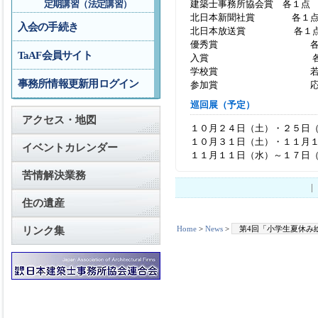
建築士事務所協会賞 各１点
定期講習（法定講習）
北日本新聞社賞 各１
入会の手続き
北日本放送賞 各１
優秀賞 各１０
TaAF会員サイト
入賞 各１５
学校賞 若
事務所情報更新用ログイン
参加賞 応募
巡回展（予定）
アクセス・地図
１０月２４日（土）・２５
１０月３１日（土）・１１月
イベントカレンダー
１１月１１日（水）～１７
苦情解決業務
住の遺産
Home
>
News
>
第4回「小学生夏休み
リンク集