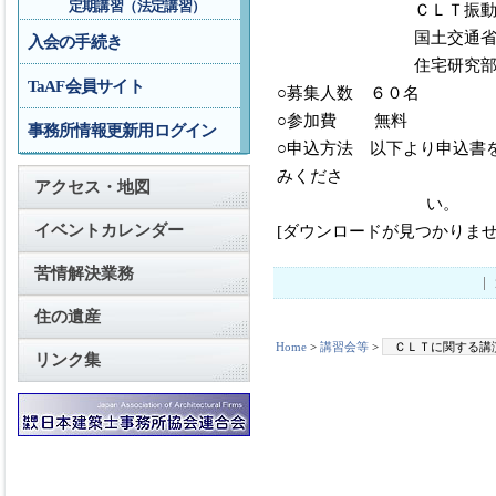
定期講習（法定講習）
ＣＬＴ振動実
国土交通省国土技
入会の手続き
住宅研究部住宅生産研
TaAF会員サイト
○募集人数 ６０名
○参加費 無料
事務所情報更新用ログイン
○申込方法 以下より申込書
みくださ
アクセス・地図
い。
イベントカレンダー
[ダウンロードが見つかりませ
苦情解決業務
住の遺産
Home
>
講習会等
>
ＣＬＴに関する講
リンク集