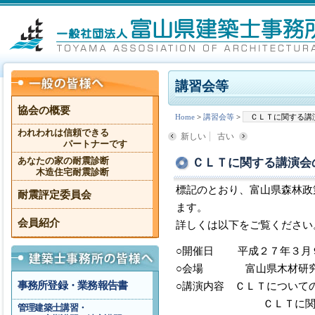
講習会等
協会の概要
Home
>
講習会等
>
ＣＬＴに関する講
われわれは信頼できる
新しい
古い
パートナーです
ＣＬＴに関する講演会
あなたの家の耐震診断
木造住宅耐震診断
標記のとおり、富山県森林政
耐震評定委員会
ます。
会員紹介
詳しくは以下をご覧ください
○開催日 平成２７年３月
○会場 富山県木材研
事務所登録・業務報告書
○講演内容 ＣＬＴについて
ＣＬＴに関する海
管理建築士講習・