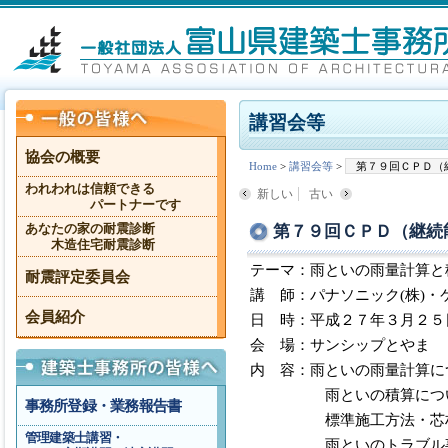
講習会等
協会の概要
Home
>
講習会等
>
第７９回ＣＰＤ（
われわれは信頼できる
新しい
古い
パートナーです
第７９回ＣＰＤ（継続
あなたの家の耐震診断
木造住宅耐震診断
テーマ：雨といの雨量計算と
耐震評定委員会
講 師：パナソニック(株)・
会員紹介
日 時：平成２７年３月２５
会 場：サンシップとやま 
内 容：雨といの雨量計算に
雨といの積算につ
事務所登録・業務報告書
標準施工方法・芯材の
管理建築士講習・
雨といのトラブル事例