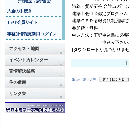
定期講習（法定講習）
講義・質疑応答 合計120分
入会の手続き
建築士会CPD認定プログラム
建築ＣＰＤ情報提供制度認定
TaAF会員サイト
参加費：無料
事務所情報更新用ログイン
申込方法：下記申込書に必要
申込み下さい
アクセス・地図
[ダウンロードが見つかりませ
イベントカレンダー
苦情解決業務
Home
>
講習会等
>
第７９回ＣＰＤ（
住の遺産
リンク集