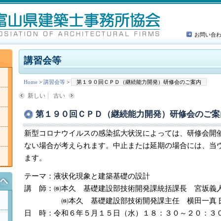
お問い合
講習会等
Home
>
講習会等
>
第１９０回ＣＰＤ（継続能力開発）研修会のご案内
新しい
古い
第１９０回ＣＰＤ（継続能力開発）研修会のご案
新型コロナウイルスの感染拡大状況によっては、研修会開
ない場合が考えられます。中止または延期の場合には、当
ます。
テーマ：液状化現象と建築基礎の設計
講 師：㈱本久 基礎建設部技術開発課統括課長 宮坂義人
㈱本久 基礎建設部技術開発課主任 横田一真 
日 時：令和６年５月１５日（水）１８：３０～２０：３