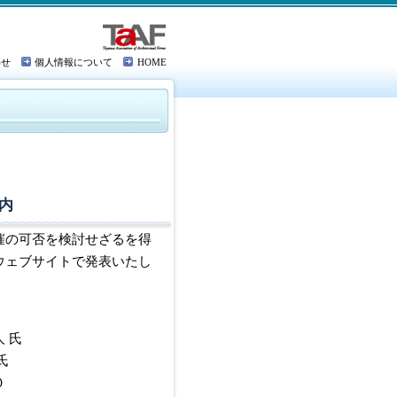
わせ
個人情報について
HOME
内
催の可否を検討せざるを得
ウェブサイトで発表いたし
 氏
氏
０