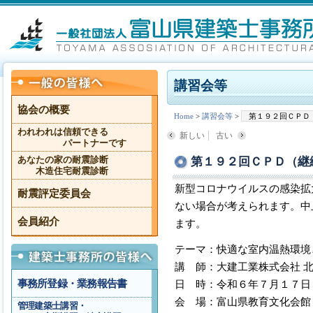
講習会等
協会の概要
Home
>
講習会等
>
第１９２回ＣＰＤ
われわれは信頼できる
新しい
古い
パートナーです
第１９２回ＣＰＤ（継
あなたの家の耐震診断
木造住宅耐震診断
新型コロナウイルスの感染拡
耐震評定委員会
ない場合が考えられます。中
会員紹介
ます。
テーマ：快適な室内温熱環境
講 師：大建工業株式会社 北
事務所登録・業務報告書
日 時：令和６年７月１７日
会 場：富山県教育文化会館
管理建築士講習・